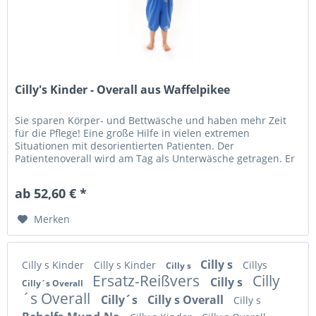
Cilly's Kinder - Overall aus Waffelpikee
Sie sparen Körper- und Bettwäsche und haben mehr Zeit
für die Pflege! Eine große Hilfe in vielen extremen
Situationen mit desorientierten Patienten. Der
Patientenoverall wird am Tag als Unterwäsche getragen. Er
vermittelt das Gefühl der...
ab 52,60 € *
Merken
Cilly s
Cilly s Kinder
Cilly s Kinder
Cillys
Cilly s
Ersatz-Reißvers
Cilly
Cilly s
Cilly´s Overall
´s Overall
Cilly´s
Cilly s Overall
Cilly s